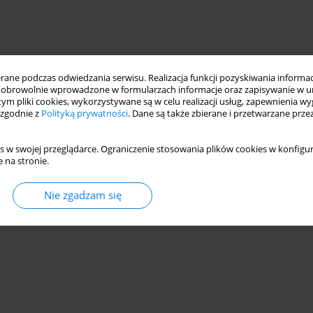
ne podczas odwiedzania serwisu. Realizacja funkcji pozyskiwania informacj
obrowolnie wprowadzone w formularzach informacje oraz zapisywanie w u
 tym pliki cookies, wykorzystywane są w celu realizacji usług, zapewnienia 
 zgodnie z
Polityką prywatności
. Dane są także zbierane i przetwarzane prze
s w swojej przeglądarce. Ograniczenie stosowania plików cookies w konfigur
 na stronie.
nning
anthropometric data
Nie zgadzam się