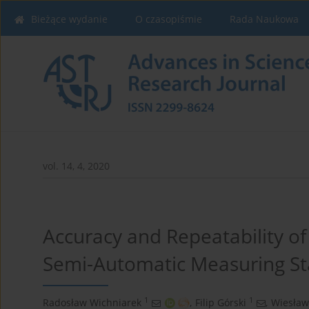
Bieżące wydanie
O czasopiśmie
Rada Naukowa
vol. 14, 4, 2020
Accuracy and Repeatability o
Semi-Automatic Measuring St
1
1
Radosław Wichniarek
,
Filip Górski
,
Wiesław