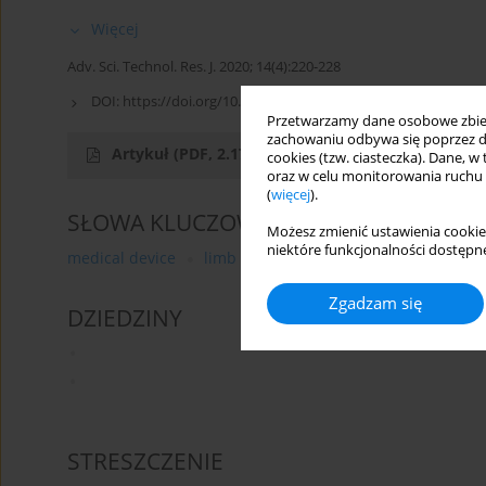
Więcej
Adv. Sci. Technol. Res. J. 2020; 14(4):220-228
DOI:
https://doi.org/10.12913/22998624/127011
Przetwarzamy dane osobowe zbiera
zachowaniu odbywa się poprzez d
Artykuł
(PDF, 2.17 MB)
cookies (tzw. ciasteczka). Dane, w
oraz w celu monitorowania ruchu
(
więcej
).
SŁOWA KLUCZOWE
Możesz zmienić ustawienia cookie
niektóre funkcjonalności dostępne
medical device
limb scanning
semi-automatic sca
Zgadzam się
DZIEDZINY
STRESZCZENIE