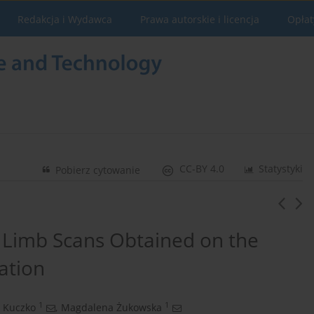
Redakcja i Wydawca
Prawa autorskie i licencja
Opłat
CC-BY 4.0
Statystyki
Pobierz cytowanie
f Limb Scans Obtained on the
ation
1
1
 Kuczko
,
Magdalena Żukowska