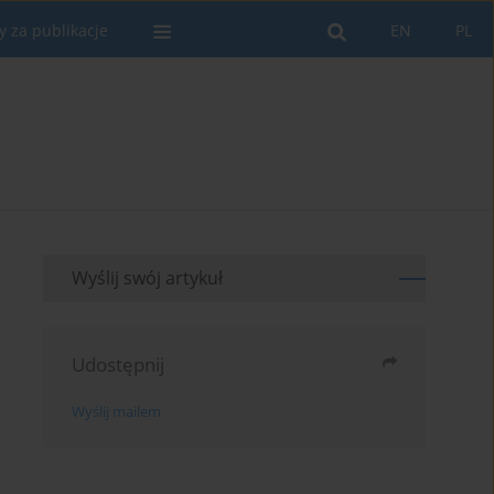
y za publikacje
EN
PL
Wyślij swój artykuł
Udostępnij
Wyślij mailem