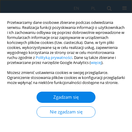
EN
PL
Przetwarzamy dane osobowe zbierane podczas odwiedzania
serwisu. Realizacja funkcji pozyskiwania informacji o użytkownikach
i ich zachowaniu odbywa się poprzez dobrowolnie wprowadzone w
formularzach informacje oraz zapisywanie w urządzeniach
końcowych plików cookies (tzw. ciasteczka). Dane, w tym pliki
cookies, wykorzystywane są w celu realizacji usług, zapewnienia
wygodnego korzystania ze strony oraz w celu monitorowania
ruchu zgodnie z
Polityką prywatności
. Dane są także zbierane i
Słowo kluczowe
mathematical
przetwarzane przez narzędzie Google Analytics (
więcej
).
modelling
Możesz zmienić ustawienia cookies w swojej przeglądarce.
Ograniczenie stosowania plików cookies w konfiguracji przeglądarki
może wpłynąć na niektóre funkcjonalności dostępne na stronie.
Balanced fuzzy negation: Theory, generators and
motivations
Zgadzam się
Zofia Matusiewicz
Nie zgadzam się
Adv. Sci. Technol. Res. J. 2026; 20(3):465-478
DOI
:
https://doi.org/10.12913/22998624/214712
Statystyki