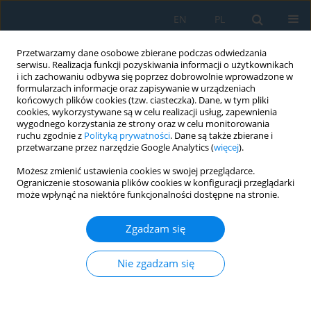
EN
PL
Przetwarzamy dane osobowe zbierane podczas odwiedzania
serwisu. Realizacja funkcji pozyskiwania informacji o użytkownikach
i ich zachowaniu odbywa się poprzez dobrowolnie wprowadzone w
formularzach informacje oraz zapisywanie w urządzeniach
końcowych plików cookies (tzw. ciasteczka). Dane, w tym pliki
cookies, wykorzystywane są w celu realizacji usług, zapewnienia
wygodnego korzystania ze strony oraz w celu monitorowania
ruchu zgodnie z
Polityką prywatności
. Dane są także zbierane i
vol. 19, 11, 2025
przetwarzane przez narzędzie Google Analytics (
więcej
).
Możesz zmienić ustawienia cookies w swojej przeglądarce.
Ograniczenie stosowania plików cookies w konfiguracji przeglądarki
może wpłynąć na niektóre funkcjonalności dostępne na stronie.
Preliminary microbiological
Zgadzam się
screening of internal water
supply installations considering
Nie zgadzam się
the material structure of