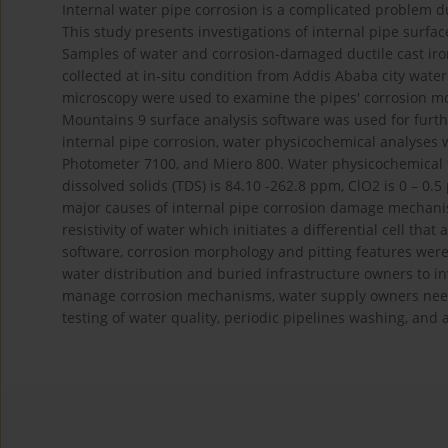
Internal water pipe corrosion is a complicated problem du
This study presents investigations of internal pipe surf
Samples of water and corrosion-damaged ductile cast iron
collected at in-situ condition from Addis Ababa city wate
microscopy were used to examine the pipes' corrosion mor
Mountains 9 surface analysis software was used for furthe
internal pipe corrosion, water physicochemical analyses 
Photometer 7100, and Miero 800. Water physicochemical tes
dissolved solids (TDS) is 84.10 -262.8 ppm, ClO2 is 0 – 0.
major causes of internal pipe corrosion damage mechanis
resistivity of water which initiates a differential cell th
software, corrosion morphology and pitting features were 
water distribution and buried infrastructure owners to i
manage corrosion mechanisms, water supply owners need 
testing of water quality, periodic pipelines washing, and