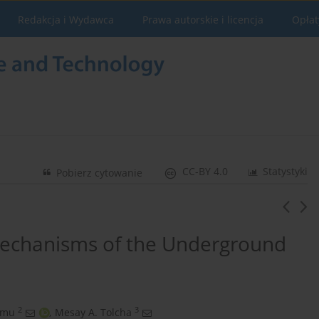
Redakcja i Wydawca
Prawa autorskie i licencja
Opłat
CC-BY 4.0
Statystyki
Pobierz cytowanie
Mechanisms of the Underground
2
3
emu
,
Mesay A. Tolcha