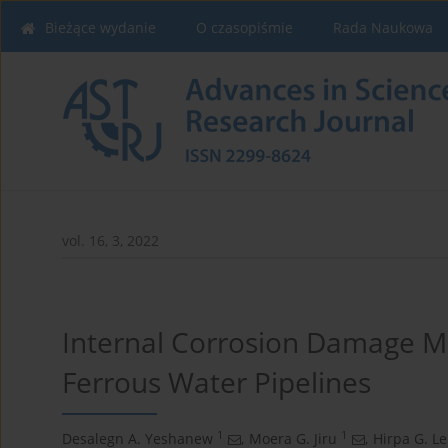
Bieżące wydanie
O czasopiśmie
Rada Naukowa
vol. 16, 3, 2022
Internal Corrosion Damage 
Ferrous Water Pipelines
1
1
Desalegn A. Yeshanew
,
Moera G. Jiru
,
Hirpa G. L