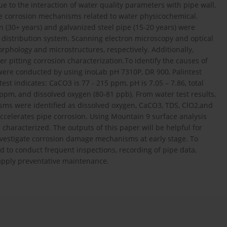
e to the interaction of water quality parameters with pipe wall.
ace corrosion mechanisms related to water physicochemical.
 (30+ years) and galvanized steel pipe (15-20 years) were
r distribution system. Scanning electron microscopy and optical
phology and microstructures, respectively. Additionally,
r pitting corrosion characterization.To identify the causes of
were conducted by using inoLab pH 7310P, DR 900, Palintest
t indicates: CaCO3 is 77 - 215 ppm, pH is 7.05 – 7.86, total
5 ppm, and dissolved oxygen (80-81 ppb). From water test results,
ms were identified as dissolved oxygen, CaCO3, TDS, ClO2,and
at accelerates pipe corrosion. Using Mountain 9 surface analysis
characterized. The outputs of this paper will be helpful for
nvestigate corrosion damage mechanisms at early stage. To
to conduct frequent inspections, recording of pipe data,
 apply preventative maintenance.