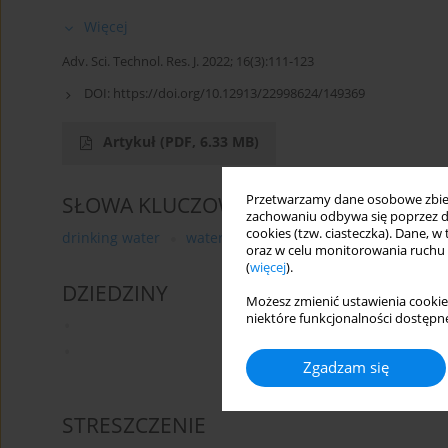
Więcej
Adv. Sci. Technol. Res. J. 2022; 16(3):111-123
DOI:
https://doi.org/10.12913/22998624/149369
Artykuł
(PDF, 6.33 MB)
Przetwarzamy dane osobowe zbiera
SŁOWA KLUCZOWE
zachowaniu odbywa się poprzez d
cookies (tzw. ciasteczka). Dane, w
drinking water
water pipes
Internal corrosion
i
oraz w celu monitorowania ruchu
(
więcej
).
DZIEDZINY
Możesz zmienić ustawienia cookie
niektóre funkcjonalności dostępne
Zgadzam się
STRESZCZENIE