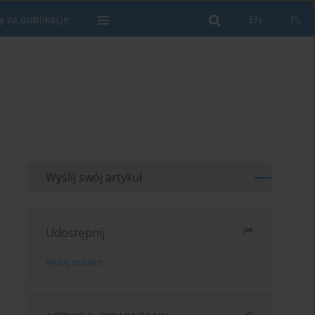
y za publikacje
EN
PL
Wyślij swój artykuł
Udostępnij
Wyślij mailem