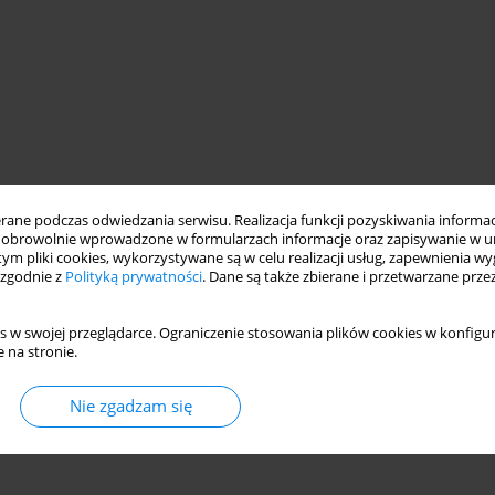
ne podczas odwiedzania serwisu. Realizacja funkcji pozyskiwania informacj
obrowolnie wprowadzone w formularzach informacje oraz zapisywanie w u
 tym pliki cookies, wykorzystywane są w celu realizacji usług, zapewnienia 
ron pipes
corrosion mechanisms
water physicochemical
 zgodnie z
Polityką prywatności
. Dane są także zbierane i przetwarzane prze
s w swojej przeglądarce. Ograniczenie stosowania plików cookies w konfigur
 na stronie.
Nie zgadzam się