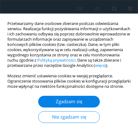
EN
PL
Przetwarzamy dane osobowe zbierane podczas odwiedzania
serwisu. Realizacja funkcji pozyskiwania informacji o użytkownikach
i ich zachowaniu odbywa się poprzez dobrowolnie wprowadzone w
formularzach informacje oraz zapisywanie w urządzeniach
końcowych plików cookies (tzw. ciasteczka). Dane, w tym pliki
cookies, wykorzystywane są w celu realizacji usług, zapewnienia
wygodnego korzystania ze strony oraz w celu monitorowania
ruchu zgodnie z
Polityką prywatności
. Dane są także zbierane i
vol. 13, 3, 2019
przetwarzane przez narzędzie Google Analytics (
więcej
).
Możesz zmienić ustawienia cookies w swojej przeglądarce.
Ograniczenie stosowania plików cookies w konfiguracji przeglądarki
może wpłynąć na niektóre funkcjonalności dostępne na stronie.
Plastic Deformation, Mechanical
Zgadzam się
and Adhesive Properties of Bio-
Plastic Material
Nie zgadzam się
1
Hamdi Abdulhamid Raghs