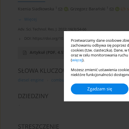
1
1
Ksenia Siadkowska
,
Grzegorz Barański
Więcej
Adv. Sci. Technol. Res. J. 2022; 16(3):54-66
DOI:
https://doi.org/10.12913/22998624/149300
Przetwarzamy dane osobowe zbiera
zachowaniu odbywa się poprzez d
cookies (tzw. ciasteczka). Dane, w
Artykuł
(PDF, 4.57 MB)
oraz w celu monitorowania ruchu
(
więcej
).
SŁOWA KLUCZOWE
Możesz zmienić ustawienia cookie
niektóre funkcjonalności dostępne
diesel engine
combustion engine
dual fuel
dire
Zgadzam się
DZIEDZINY
STRESZCZENIE