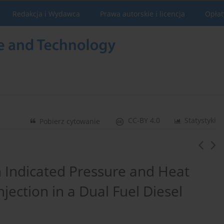
Redakcja i Wydawca
Prawa autorskie i licencja
Opłat
CC-BY 4.0
Statystyki
Pobierz cytowanie
n Indicated Pressure and Heat
jection in a Dual Fuel Diesel