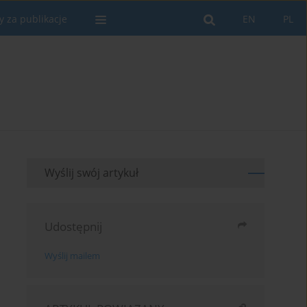
y za publikacje
EN
PL
Wyślij swój artykuł
Udostępnij
Wyślij mailem