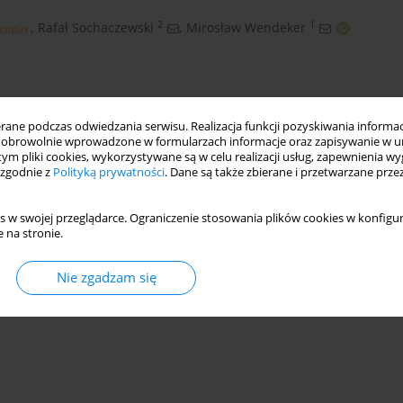
2
1
,
Rafał Sochaczewski
,
Mirosław Wendeker
ne podczas odwiedzania serwisu. Realizacja funkcji pozyskiwania informacj
obrowolnie wprowadzone w formularzach informacje oraz zapisywanie w u
 tym pliki cookies, wykorzystywane są w celu realizacji usług, zapewnienia 
 zgodnie z
Polityką prywatności
. Dane są także zbierane i przetwarzane prze
s w swojej przeglądarce. Ograniczenie stosowania plików cookies w konfigur
 na stronie.
ct hydrogen injection
Nie zgadzam się