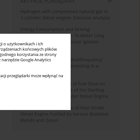
ARTYKUŁ POWIĄZANY
Hydrogen with compressed natural gas in
1-cylinder diesel engine: Emission analysis
Energy Consumption and Driving
Parameter Analysis in an 18-Meter Long
Urban Bus with Compression Ignition
i o użytkownikach i ich
Engine
rządzeniach końcowych plików
wygodnego korzystania ze strony
Research on the Use of Multifrequency
z narzędzie Google Analytics
Excitations for Energy Harvesting in a
Combustion Engine
acji przeglądarki może wpłynąć na
Analysis of the Influence of Fuel Dose on
the Electrical Parameters of the Starting
Process of a Single-Cylinder Diesel Engine
Performance Comparison of Four-Stroke
Diesel Engine Fuelled by Various Biodiesel
Blends and Diesel