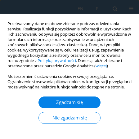
EN
PL
Przetwarzamy dane osobowe zbierane podczas odwiedzania
serwisu. Realizacja funkcji pozyskiwania informacji o użytkownikach
i ich zachowaniu odbywa się poprzez dobrowolnie wprowadzone w
formularzach informacje oraz zapisywanie w urządzeniach
końcowych plików cookies (tzw. ciasteczka). Dane, w tym pliki
cookies, wykorzystywane są w celu realizacji usług, zapewnienia
wygodnego korzystania ze strony oraz w celu monitorowania
ruchu zgodnie z
Polityką prywatności
. Dane są także zbierane i
vol. 20, 7, 2026
przetwarzane przez narzędzie Google Analytics (
więcej
).
Możesz zmienić ustawienia cookies w swojej przeglądarce.
Ograniczenie stosowania plików cookies w konfiguracji przeglądarki
może wpłynąć na niektóre funkcjonalności dostępne na stronie.
Dynamics of the response of a
Zgadzam się
complex mathematical model
of the human sense of vision to
Nie zgadzam się
light signals