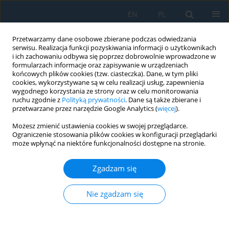
EN
PL
Przetwarzamy dane osobowe zbierane podczas odwiedzania
serwisu. Realizacja funkcji pozyskiwania informacji o użytkownikach
i ich zachowaniu odbywa się poprzez dobrowolnie wprowadzone w
formularzach informacje oraz zapisywanie w urządzeniach
końcowych plików cookies (tzw. ciasteczka). Dane, w tym pliki
cookies, wykorzystywane są w celu realizacji usług, zapewnienia
wygodnego korzystania ze strony oraz w celu monitorowania
ruchu zgodnie z
Polityką prywatności
. Dane są także zbierane i
vol. 18, 3, 2024
przetwarzane przez narzędzie Google Analytics (
więcej
).
Możesz zmienić ustawienia cookies w swojej przeglądarce.
Ograniczenie stosowania plików cookies w konfiguracji przeglądarki
może wpłynąć na niektóre funkcjonalności dostępne na stronie.
Design and Optimization of
Zgadzam się
Casting System for Integrated
Longitudinal Beam and Tower
Nie zgadzam się
Package Based on Al-Si Alloy