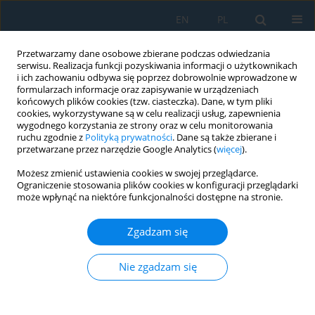
EN
PL
Przetwarzamy dane osobowe zbierane podczas odwiedzania
serwisu. Realizacja funkcji pozyskiwania informacji o użytkownikach
i ich zachowaniu odbywa się poprzez dobrowolnie wprowadzone w
formularzach informacje oraz zapisywanie w urządzeniach
końcowych plików cookies (tzw. ciasteczka). Dane, w tym pliki
cookies, wykorzystywane są w celu realizacji usług, zapewnienia
wygodnego korzystania ze strony oraz w celu monitorowania
ruchu zgodnie z
Polityką prywatności
. Dane są także zbierane i
vol. 7, 19, 2013
przetwarzane przez narzędzie Google Analytics (
więcej
).
Możesz zmienić ustawienia cookies w swojej przeglądarce.
Ograniczenie stosowania plików cookies w konfiguracji przeglądarki
może wpłynąć na niektóre funkcjonalności dostępne na stronie.
COMPARISON OF GEOMETRIC
Zgadzam się
PRECISION OF PLASTIC
COMPONENTS MADE BY
Nie zgadzam się
SUBTRACTIVE AND ADDITIVE