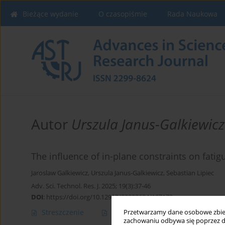
Bieżące wydanie
O czasopiśmie
Rada Naukowa
Autor
Urszula Janus-Galkiewicz
The influence of in-plane constraints on fatig
Jaroslaw Galkiewicz
,
Urszula Janus-Galkiewicz
,
Sebastian Lipiec
Adv. Sci. Technol. Res. J. 2025; 19(3):37-46
DOI
:
https://doi.org/10.12913/22998624/197172
Streszczenie
Artykuł
(PDF)
Przetwarzamy dane osobowe zbiera
zachowaniu odbywa się poprzez d