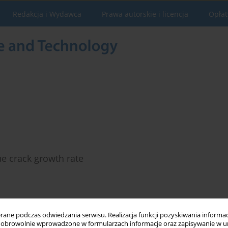
Redakcja i Wydawca
Prawa autorskie i licencja
Opłat
ue crack growth rate
Statystyki
ne podczas odwiedzania serwisu. Realizacja funkcji pozyskiwania informacj
obrowolnie wprowadzone w formularzach informacje oraz zapisywanie w u