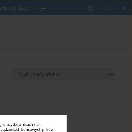
y za publikacje
EN
PL
Wyślij swój artykuł
i o użytkownikach i ich
rządzeniach końcowych plików