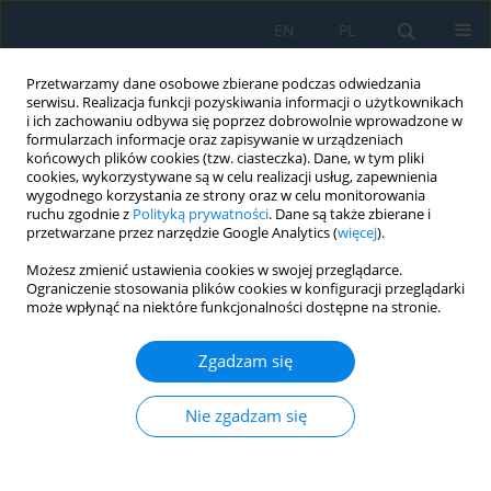
EN
PL
Przetwarzamy dane osobowe zbierane podczas odwiedzania
serwisu. Realizacja funkcji pozyskiwania informacji o użytkownikach
i ich zachowaniu odbywa się poprzez dobrowolnie wprowadzone w
formularzach informacje oraz zapisywanie w urządzeniach
końcowych plików cookies (tzw. ciasteczka). Dane, w tym pliki
cookies, wykorzystywane są w celu realizacji usług, zapewnienia
wygodnego korzystania ze strony oraz w celu monitorowania
ruchu zgodnie z
Polityką prywatności
. Dane są także zbierane i
Autor
Robert Zabłotni
przetwarzane przez narzędzie Google Analytics (
więcej
).
Możesz zmienić ustawienia cookies w swojej przeglądarce.
Ograniczenie stosowania plików cookies w konfiguracji przeglądarki
Time delay effect in double excited human
może wpłynąć na niektóre funkcjonalności dostępne na stronie.
middle ear
Zgadzam się
Robert Filip Zabłotni
,
Weronika Dabrowa
,
Zofia Szmit
,
Rafał Rusinek
Adv. Sci. Technol. Res. J. 2025; 19(1):88-94
DOI
:
https://doi.org/10.12913/22998624/194603
Nie zgadzam się
Statystyki
Streszczenie
Artykuł
(PDF)