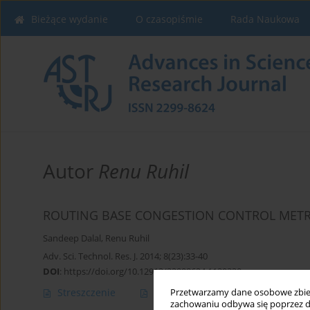
Bieżące wydanie
O czasopiśmie
Rada Naukowa
Autor
Renu Ruhil
ROUTING BASE CONGESTION CONTROL METR
Sandeep Dalal
,
Renu Ruhil
Adv. Sci. Technol. Res. J. 2014; 8(23):33-40
DOI
:
https://doi.org/10.12913/22998624.1120320
Streszczenie
Artykuł
(PDF)
Przetwarzamy dane osobowe zbiera
zachowaniu odbywa się poprzez d