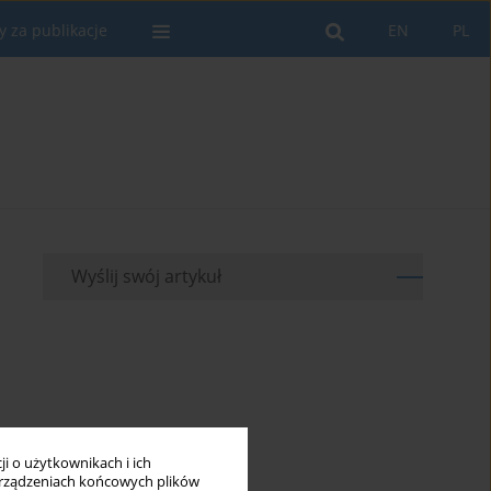
y za publikacje
EN
PL
Wyślij swój artykuł
i o użytkownikach i ich
rządzeniach końcowych plików