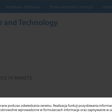
Redakcja i Wydawca
Prawa autorskie i licencja
Opłat
ICS IN MANETS
Statystyki
ne podczas odwiedzania serwisu. Realizacja funkcji pozyskiwania informacj
obrowolnie wprowadzone w formularzach informacje oraz zapisywanie w u