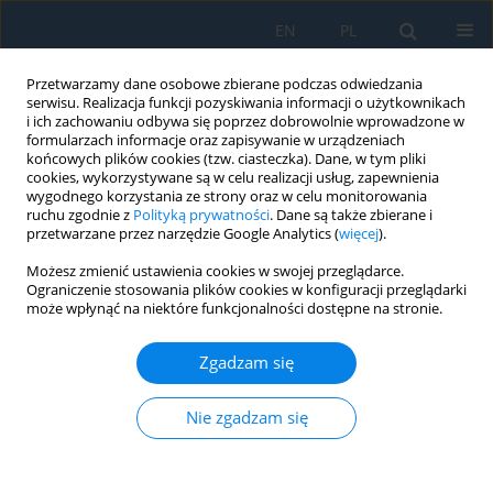
EN
PL
Przetwarzamy dane osobowe zbierane podczas odwiedzania
serwisu. Realizacja funkcji pozyskiwania informacji o użytkownikach
i ich zachowaniu odbywa się poprzez dobrowolnie wprowadzone w
formularzach informacje oraz zapisywanie w urządzeniach
końcowych plików cookies (tzw. ciasteczka). Dane, w tym pliki
cookies, wykorzystywane są w celu realizacji usług, zapewnienia
wygodnego korzystania ze strony oraz w celu monitorowania
ruchu zgodnie z
Polityką prywatności
. Dane są także zbierane i
Autor
Raed Saeed
przetwarzane przez narzędzie Google Analytics (
więcej
).
Możesz zmienić ustawienia cookies w swojej przeglądarce.
Ograniczenie stosowania plików cookies w konfiguracji przeglądarki
Thermal, tribological, and mechanical
może wpłynąć na niektóre funkcjonalności dostępne na stronie.
performance of nano-Al₂O₃ reinforced silicone
rubber for high-temperature sealing applications
Zgadzam się
Zahraa Kadhum Rodhan
,
Raed Salman Saeed
,
Bashar Dheyaa Hussein
Al-Kasob
,
Alaa Shaker Obaida
Nie zgadzam się
Adv. Sci. Technol. Res. J. 2026; 20(7):378-389
DOI
:
https://doi.org/10.12913/22998624/220061
Statystyki