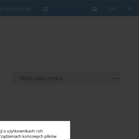
y za publikacje
EN
PL
Wyślij swój artykuł
i o użytkownikach i ich
rządzeniach końcowych plików