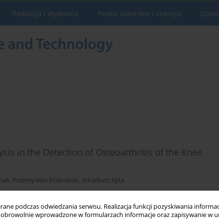
Redakcja i Wydawca
Prawa autorskie i licencja
Opłat
sis in the Detection of Osteoarthritis of the Knee
onak
,
Przemysław Krakowski
,
Arkadiusz Syta
ne podczas odwiedzania serwisu. Realizacja funkcji pozyskiwania informacj
obrowolnie wprowadzone w formularzach informacje oraz zapisywanie w u
Statystyki