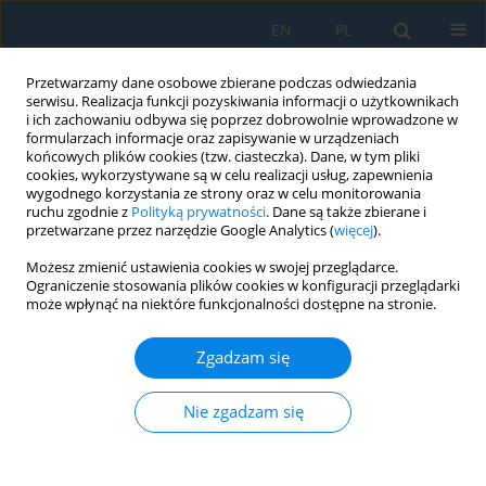
EN
PL
Przetwarzamy dane osobowe zbierane podczas odwiedzania
serwisu. Realizacja funkcji pozyskiwania informacji o użytkownikach
i ich zachowaniu odbywa się poprzez dobrowolnie wprowadzone w
formularzach informacje oraz zapisywanie w urządzeniach
końcowych plików cookies (tzw. ciasteczka). Dane, w tym pliki
cookies, wykorzystywane są w celu realizacji usług, zapewnienia
wygodnego korzystania ze strony oraz w celu monitorowania
ruchu zgodnie z
Polityką prywatności
. Dane są także zbierane i
Autor
Przemysław Kowalik
przetwarzane przez narzędzie Google Analytics (
więcej
).
Możesz zmienić ustawienia cookies w swojej przeglądarce.
Ograniczenie stosowania plików cookies w konfiguracji przeglądarki
Assessment of Tribological Properties of Single-
może wpłynąć na niektóre funkcjonalności dostępne na stronie.
and Double-Layer Pad Coatings Deposited onto
Cultivator Points
Zgadzam się
Wiesław Wójcik
,
Marcin Barszcz
,
Krzysztof Dziedzic
,
Jarosław Kuzioła
,
Przemysław Kowalik
Nie zgadzam się
Adv. Sci. Technol. Res. J. 2019; 13(3):120-128
DOI
:
https://doi.org/10.12913/22998624/111780
Statystyki