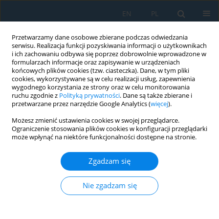
EN
PL
Przetwarzamy dane osobowe zbierane podczas odwiedzania
serwisu. Realizacja funkcji pozyskiwania informacji o użytkownikach
i ich zachowaniu odbywa się poprzez dobrowolnie wprowadzone w
formularzach informacje oraz zapisywanie w urządzeniach
końcowych plików cookies (tzw. ciasteczka). Dane, w tym pliki
cookies, wykorzystywane są w celu realizacji usług, zapewnienia
wygodnego korzystania ze strony oraz w celu monitorowania
ruchu zgodnie z
Polityką prywatności
. Dane są także zbierane i
Autor
Paweł Woziński
przetwarzane przez narzędzie Google Analytics (
więcej
).
Możesz zmienić ustawienia cookies w swojej przeglądarce.
Ograniczenie stosowania plików cookies w konfiguracji przeglądarki
The Influence of 3D Printing Direction on the
może wpłynąć na niektóre funkcjonalności dostępne na stronie.
Mechanical Properties of Manufactured Elements
Zgadzam się
Andrzej Komorek
,
Mieczysław Bakuła
,
Robert Bąbel
,
Paweł Woziński
,
Marek Rośkowicz
Adv. Sci. Technol. Res. J. 2024; 18(8):86-95
Nie zgadzam się
DOI
:
https://doi.org/10.12913/22998624/193528
Statystyki