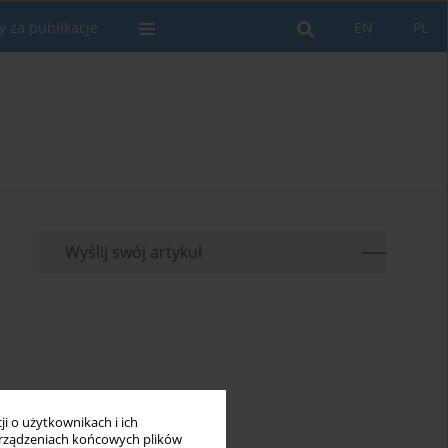
y za publikacje
EN
PL
Wyślij swój artykuł
i o użytkownikach i ich
rządzeniach końcowych plików