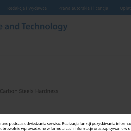
Redakcja i Wydawca
Prawa autorskie i licencja
Opłat
 Carbon Steels Hardness
Statystyki
ne podczas odwiedzania serwisu. Realizacja funkcji pozyskiwania informacj
obrowolnie wprowadzone w formularzach informacje oraz zapisywanie w u