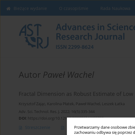
Bieżące wydanie
O czasopiśmie
Rada Naukowa
Autor
Paweł Wachel
Fractal Dimension as Robust Estimate of Low
Krzysztof Zając
,
Karolina Płatek
,
Paweł Wachel
,
Leszek Łatka
Adv. Sci. Technol. Res. J. 2022; 16(5):335-344
DOI
:
https://doi.org/10.12913/22998624/155799
Streszczenie
Artykuł
(PDF)
Przetwarzamy dane osobowe zbiera
zachowaniu odbywa się poprzez d