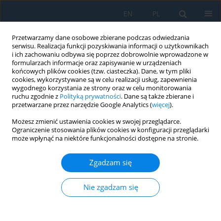
EN
PL
Przetwarzamy dane osobowe zbierane podczas odwiedzania
serwisu. Realizacja funkcji pozyskiwania informacji o użytkownikach
i ich zachowaniu odbywa się poprzez dobrowolnie wprowadzone w
formularzach informacje oraz zapisywanie w urządzeniach
końcowych plików cookies (tzw. ciasteczka). Dane, w tym pliki
cookies, wykorzystywane są w celu realizacji usług, zapewnienia
wygodnego korzystania ze strony oraz w celu monitorowania
ruchu zgodnie z
Polityką prywatności
. Dane są także zbierane i
Autor
Kornelia Kadac
przetwarzane przez narzędzie Google Analytics (
więcej
).
Możesz zmienić ustawienia cookies w swojej przeglądarce.
Ograniczenie stosowania plików cookies w konfiguracji przeglądarki
EMULSION POLYMERIZATION OF THIOPHENE –
może wpłynąć na niektóre funkcjonalności dostępne na stronie.
THE NEW WAY OF CONDUCTING POLYMERS
SYNTHESIS
Zgadzam się
Jacek Nowaczyk
,
Kornelia Kadac
,
Ewa Olewnik-Kruszkowska
Adv. Sci. Technol. Res. J. 2015; 9(27):118-122
Nie zgadzam się
DOI
:
https://doi.org/10.12913/22998624/59093
Statystyki