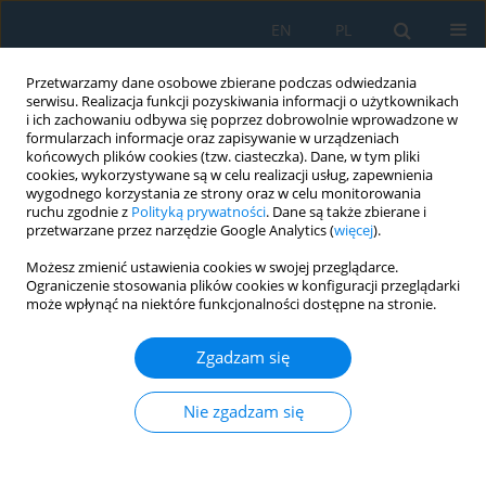
EN
PL
Przetwarzamy dane osobowe zbierane podczas odwiedzania
serwisu. Realizacja funkcji pozyskiwania informacji o użytkownikach
i ich zachowaniu odbywa się poprzez dobrowolnie wprowadzone w
formularzach informacje oraz zapisywanie w urządzeniach
końcowych plików cookies (tzw. ciasteczka). Dane, w tym pliki
cookies, wykorzystywane są w celu realizacji usług, zapewnienia
wygodnego korzystania ze strony oraz w celu monitorowania
ruchu zgodnie z
Polityką prywatności
. Dane są także zbierane i
Autor
Janette Brezinová
przetwarzane przez narzędzie Google Analytics (
więcej
).
Możesz zmienić ustawienia cookies w swojej przeglądarce.
Ograniczenie stosowania plików cookies w konfiguracji przeglądarki
DEFORMATION AND ENERGY PARAMETERS OF
może wpłynąć na niektóre funkcjonalności dostępne na stronie.
FRACTURE OF STEEL OF THE MAIN GAS PIPELINE
Zgadzam się
Pavlo Maruschak
,
Sergey Panin
,
Ulyana Polyvana
,
Tomaž Vuherer
,
Anna Guzanová
,
Janette Brezinová
Adv. Sci. Technol. Res. J. 2015; 9(28):40-46
Nie zgadzam się
DOI
:
https://doi.org/10.12913/22998624/60781
Statystyki