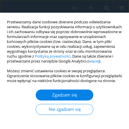
EN
PL
Przetwarzamy dane osobowe zbierane podczas odwiedzania
serwisu. Realizacja funkcji pozyskiwania informacji o użytkownikach
i ich zachowaniu odbywa się poprzez dobrowolnie wprowadzone w
formularzach informacje oraz zapisywanie w urządzeniach
końcowych plików cookies (tzw. ciasteczka). Dane, w tym pliki
cookies, wykorzystywane są w celu realizacji usług, zapewnienia
wygodnego korzystania ze strony oraz w celu monitorowania
ruchu zgodnie z
Polityką prywatności
. Dane są także zbierane i
Autor
Ghanim Sadiq
przetwarzane przez narzędzie Google Analytics (
więcej
).
Możesz zmienić ustawienia cookies w swojej przeglądarce.
Effect of zinc oxide nanoparticles on the
Ograniczenie stosowania plików cookies w konfiguracji przeglądarki
mechanical properties of the recycle acrylonitrile
może wpłynąć na niektóre funkcjonalności dostępne na stronie.
butadiene styrene polymers
Zgadzam się
Bashar Dheyaa Hussein Al-Kasob
,
Ghanim Sh Sadiq
Adv. Sci. Technol. Res. J. 2025; 19(6):84-93
Nie zgadzam się
DOI
:
https://doi.org/10.12913/22998624/202893
Statystyki
Streszczenie
Artykuł
(PDF)