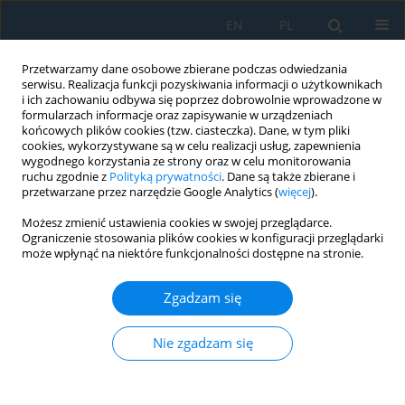
EN
PL
Przetwarzamy dane osobowe zbierane podczas odwiedzania
serwisu. Realizacja funkcji pozyskiwania informacji o użytkownikach
i ich zachowaniu odbywa się poprzez dobrowolnie wprowadzone w
formularzach informacje oraz zapisywanie w urządzeniach
końcowych plików cookies (tzw. ciasteczka). Dane, w tym pliki
cookies, wykorzystywane są w celu realizacji usług, zapewnienia
wygodnego korzystania ze strony oraz w celu monitorowania
ruchu zgodnie z
Polityką prywatności
. Dane są także zbierane i
Autor
Elena Grešová
przetwarzane przez narzędzie Google Analytics (
więcej
).
Możesz zmienić ustawienia cookies w swojej przeglądarce.
Ograniczenie stosowania plików cookies w konfiguracji przeglądarki
The Project of a New Controlling System
może wpłynąć na niektóre funkcjonalności dostępne na stronie.
Erika Fecková Škrabuľáková
,
Elena Grešová
,
Jozef Svetlík
Zgadzam się
Adv. Sci. Technol. Res. J. 2019; 13(3):67-75
DOI
:
https://doi.org/10.12913/22998624/110105
Statystyki
Nie zgadzam się
Streszczenie
Artykuł
(PDF)