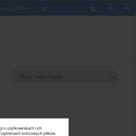
y za publikacje
EN
PL
Wyślij swój artykuł
i o użytkownikach i ich
rządzeniach końcowych plików