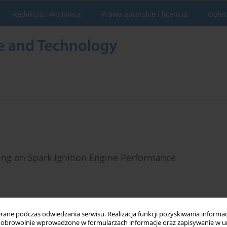
Redakcja i Wydawca
Prawa autorskie i licencja
Opłat
iming on Spark Ignition Engine Performance
Statystyki
ne podczas odwiedzania serwisu. Realizacja funkcji pozyskiwania informacj
obrowolnie wprowadzone w formularzach informacje oraz zapisywanie w u