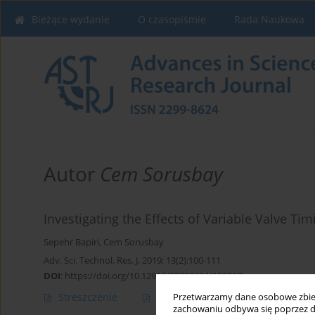
Bieżące wydanie
O czasopiśmie
Rada Naukowa
Autor
Cem Sorusbay
Investigating the Effects of Variable Valve T
Sepehr Bapiri
,
Cem Sorusbay
Adv. Sci. Technol. Res. J. 2019; 13(2):100-111
DOI
:
https://doi.org/10.12913/22998624/103917
Streszczenie
Artykuł
(PDF)
Przetwarzamy dane osobowe zbiera
zachowaniu odbywa się poprzez d