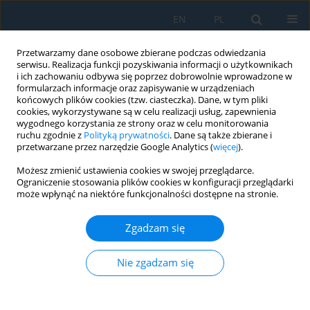
EN
PL
Przetwarzamy dane osobowe zbierane podczas odwiedzania
serwisu. Realizacja funkcji pozyskiwania informacji o użytkownikach
i ich zachowaniu odbywa się poprzez dobrowolnie wprowadzone w
formularzach informacje oraz zapisywanie w urządzeniach
końcowych plików cookies (tzw. ciasteczka). Dane, w tym pliki
cookies, wykorzystywane są w celu realizacji usług, zapewnienia
wygodnego korzystania ze strony oraz w celu monitorowania
ruchu zgodnie z
Polityką prywatności
. Dane są także zbierane i
Autor
Ba Phung
przetwarzane przez narzędzie Google Analytics (
więcej
).
Możesz zmienić ustawienia cookies w swojej przeglądarce.
Ograniczenie stosowania plików cookies w konfiguracji przeglądarki
Finite element analysis of the dynamic response
może wpłynąć na niektóre funkcjonalności dostępne na stronie.
of a functionally graded beam subjected to a
two-degrees-of-freedom vehicle
Zgadzam się
Ba Thang Phung
,
Dang Diem Nguyen
,
Ngoc Tien Dao
,
Van Dat Pham
Adv. Sci. Technol. Res. J. 2026; 20(8):146-162
Nie zgadzam się
DOI
:
https://doi.org/10.12913/22998624/220957
Statystyki