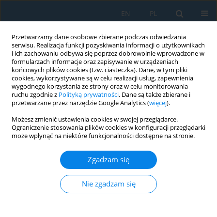
EN
PL
Przetwarzamy dane osobowe zbierane podczas odwiedzania
serwisu. Realizacja funkcji pozyskiwania informacji o użytkownikach
i ich zachowaniu odbywa się poprzez dobrowolnie wprowadzone w
formularzach informacje oraz zapisywanie w urządzeniach
końcowych plików cookies (tzw. ciasteczka). Dane, w tym pliki
cookies, wykorzystywane są w celu realizacji usług, zapewnienia
wygodnego korzystania ze strony oraz w celu monitorowania
ruchu zgodnie z
Polityką prywatności
. Dane są także zbierane i
Autor
Anna Jakubczyk-
przetwarzane przez narzędzie Google Analytics (
więcej
).
Gałczyńska
Możesz zmienić ustawienia cookies w swojej przeglądarce.
Ograniczenie stosowania plików cookies w konfiguracji przeglądarki
może wpłynąć na niektóre funkcjonalności dostępne na stronie.
Bayesian and neural network models for risk
assessment of traffic-induced vibrations in
Zgadzam się
residential buildings
Nie zgadzam się
Anna Jakubczyk-Gałczyńska
,
Agata Siemaszko
Adv. Sci. Technol. Res. J. 2026; 20(8):1-11
DOI
:
https://doi.org/10.12913/22998624/220276