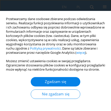
EN
PL
Przetwarzamy dane osobowe zbierane podczas odwiedzania
serwisu. Realizacja funkcji pozyskiwania informacji o użytkownikach
i ich zachowaniu odbywa się poprzez dobrowolnie wprowadzone w
formularzach informacje oraz zapisywanie w urządzeniach
końcowych plików cookies (tzw. ciasteczka). Dane, w tym pliki
cookies, wykorzystywane są w celu realizacji usług, zapewnienia
wygodnego korzystania ze strony oraz w celu monitorowania
ruchu zgodnie z
Polityką prywatności
. Dane są także zbierane i
Autor
Aniket Kolekar
przetwarzane przez narzędzie Google Analytics (
więcej
).
Możesz zmienić ustawienia cookies w swojej przeglądarce.
Ograniczenie stosowania plików cookies w konfiguracji przeglądarki
Design, numerical and experimental investigation
może wpłynąć na niektóre funkcjonalności dostępne na stronie.
of linear XY compliant mechanisms for precision
motion applications
Zgadzam się
Sandesh Babanrao Solepatil
,
Narendra Ramchandra Deore
,
Vikas
Pralhad Dive
,
Amol Shivaji Mali
,
Aniket Bhanudas Kolekar
,
Ganesh
Nie zgadzam się
Jadhav
Adv. Sci. Technol. Res. J. 2026; 20(5):400-415
DOI
:
https://doi.org/10.12913/22998624/217145