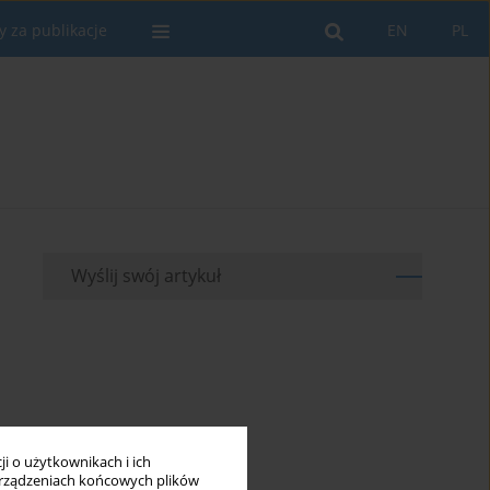
y za publikacje
EN
PL
Wyślij swój artykuł
i o użytkownikach i ich
rządzeniach końcowych plików