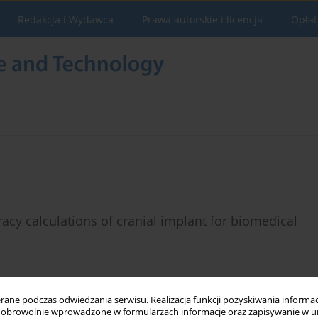
Redakcja i Wydawca
Prawa autorskie i licencja
Opłat
cy calculations of cranial implant for biomedical
ne podczas odwiedzania serwisu. Realizacja funkcji pozyskiwania informacj
obrowolnie wprowadzone w formularzach informacje oraz zapisywanie w u
Statystyki