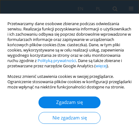
EN
PL
Przetwarzamy dane osobowe zbierane podczas odwiedzania
serwisu. Realizacja funkcji pozyskiwania informacji o użytkownikach
i ich zachowaniu odbywa się poprzez dobrowolnie wprowadzone w
formularzach informacje oraz zapisywanie w urządzeniach
końcowych plików cookies (tzw. ciasteczka). Dane, w tym pliki
cookies, wykorzystywane są w celu realizacji usług, zapewnienia
wygodnego korzystania ze strony oraz w celu monitorowania
ruchu zgodnie z
Polityką prywatności
. Dane są także zbierane i
vol. 13, 3, 2019
przetwarzane przez narzędzie Google Analytics (
więcej
).
Możesz zmienić ustawienia cookies w swojej przeglądarce.
Ograniczenie stosowania plików cookies w konfiguracji przeglądarki
może wpłynąć na niektóre funkcjonalności dostępne na stronie.
Application of Nanoparticles in
Zgadzam się
the Process of Phase Change
Paraffin in a Chamber
Nie zgadzam się
1
Asad Alizadeh