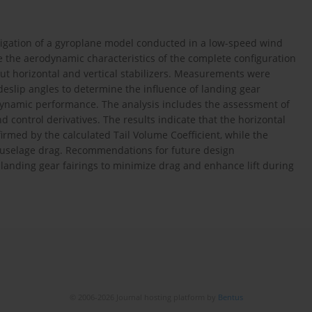
tigation of a gyroplane model conducted in a low-speed wind
e the aerodynamic characteristics of the complete configuration
out horizontal and vertical stabilizers. Measurements were
deslip angles to determine the influence of landing gear
dynamic performance. The analysis includes the assessment of
 and control derivatives. The results indicate that the horizontal
nfirmed by the calculated Tail Volume Coefficient, while the
l fuselage drag. Recommendations for future design
landing gear fairings to minimize drag and enhance lift during
© 2006-2026 Journal hosting platform by
Bentus