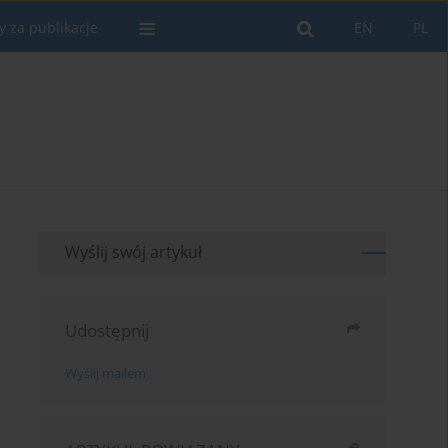
y za publikacje
EN
PL
Wyślij swój artykuł
Udostępnij
Wyślij mailem