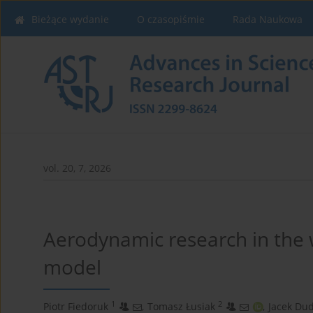
Bieżące wydanie
O czasopiśmie
Rada Naukowa
vol. 20, 7, 2026
Aerodynamic research in the 
model
1
2
Piotr Fiedoruk
,
Tomasz Łusiak
,
Jacek Dud