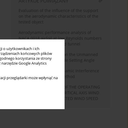
ARTYKUŁ POWIĄZANY
Evaluation of the influence of the support
on the aerodynamic characteristics of the
tested object
Aerodynamic performance analysis of
NACA 0018 airfoil at low Reynolds numbers
in a low-turbulence wind tunnel
i o użytkownikach i ich
rządzeniach końcowych plików
Wind Tunnel Research on the Unmanned
wygodnego korzystania ze strony
Aerial Vehicle Rotor Blade Setting Angle
z narzędzie Google Analytics
Investigation of Aerodynamic Interference
in a Multirotor by PIV Method
acji przeglądarki może wpłynąć na
THE CHARACTERISTICS OF THE OPERATING
PARAMETERS OF THE VERTICAL AXIS WIND
TURBINE FOR THE SELECTED WIND SPEED