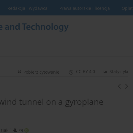
Redakcja i Wydawca
Prawa autorskie i licencja
Opłat
CC-BY 4.0
Statystyki
Pobierz cytowanie
wind tunnel on a gyroplane
3
ziak