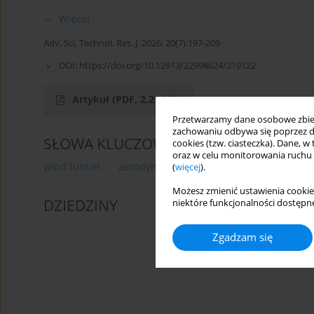
Więcej
Adv. Sci. Technol. Res. J. 2026; 20(7):197-209
DOI:
https://doi.org/10.12913/22998624/219122
Artykuł
(PDF, 2.29 MB)
Przetwarzamy dane osobowe zbiera
zachowaniu odbywa się poprzez d
SŁOWA KLUCZOWE
cookies (tzw. ciasteczka). Dane, w
oraz w celu monitorowania ruchu
wind tunnel
aerodynamic testing
gyroplane model
(
więcej
).
Możesz zmienić ustawienia cookie
DZIEDZINY
niektóre funkcjonalności dostępne
Zgadzam się