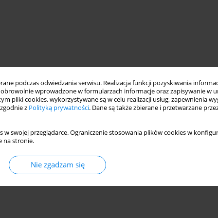
ne podczas odwiedzania serwisu. Realizacja funkcji pozyskiwania informacj
obrowolnie wprowadzone w formularzach informacje oraz zapisywanie w u
 tym pliki cookies, wykorzystywane są w celu realizacji usług, zapewnienia 
 zgodnie z
Polityką prywatności
. Dane są także zbierane i przetwarzane prze
lift and drag
scale model testing
s w swojej przeglądarce. Ograniczenie stosowania plików cookies w konfigur
 na stronie.
Nie zgadzam się