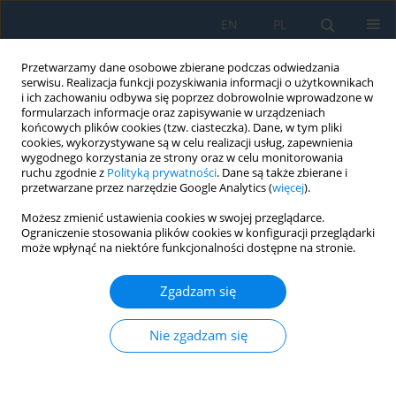
EN
PL
Przetwarzamy dane osobowe zbierane podczas odwiedzania
serwisu. Realizacja funkcji pozyskiwania informacji o użytkownikach
i ich zachowaniu odbywa się poprzez dobrowolnie wprowadzone w
formularzach informacje oraz zapisywanie w urządzeniach
końcowych plików cookies (tzw. ciasteczka). Dane, w tym pliki
cookies, wykorzystywane są w celu realizacji usług, zapewnienia
wygodnego korzystania ze strony oraz w celu monitorowania
ruchu zgodnie z
Polityką prywatności
. Dane są także zbierane i
vol. 12, 1, 2018
przetwarzane przez narzędzie Google Analytics (
więcej
).
Możesz zmienić ustawienia cookies w swojej przeglądarce.
Ograniczenie stosowania plików cookies w konfiguracji przeglądarki
może wpłynąć na niektóre funkcjonalności dostępne na stronie.
The Influence of the Tool
Zgadzam się
Surface Texture on Friction and
the Surface Layers Properties of
Nie zgadzam się
Formed Component