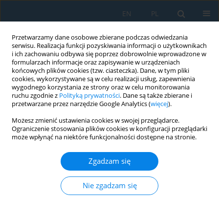
EN
PL
Przetwarzamy dane osobowe zbierane podczas odwiedzania
serwisu. Realizacja funkcji pozyskiwania informacji o użytkownikach
i ich zachowaniu odbywa się poprzez dobrowolnie wprowadzone w
formularzach informacje oraz zapisywanie w urządzeniach
końcowych plików cookies (tzw. ciasteczka). Dane, w tym pliki
cookies, wykorzystywane są w celu realizacji usług, zapewnienia
wygodnego korzystania ze strony oraz w celu monitorowania
ruchu zgodnie z
Polityką prywatności
. Dane są także zbierane i
vol. 18, 1, 2024
przetwarzane przez narzędzie Google Analytics (
więcej
).
Możesz zmienić ustawienia cookies w swojej przeglądarce.
Ograniczenie stosowania plików cookies w konfiguracji przeglądarki
może wpłynąć na niektóre funkcjonalności dostępne na stronie.
The Effect of Re Content on
Zgadzam się
Microstructure and Creep
Resistance of Single Crystal
Nie zgadzam się
Castings Made of Nickel-Based