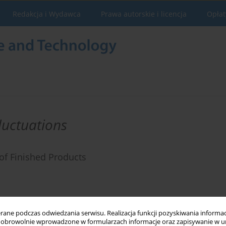
Redakcja i Wydawca
Prawa autorskie i licencja
Opłat
luctuations
of Finished Products
Statystyki
ne podczas odwiedzania serwisu. Realizacja funkcji pozyskiwania informacj
obrowolnie wprowadzone w formularzach informacje oraz zapisywanie w u