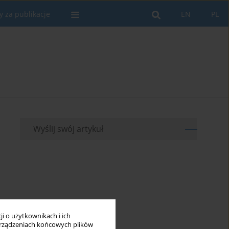
y za publikacje
EN
PL
Wyślij swój artykuł
i o użytkownikach i ich
rządzeniach końcowych plików