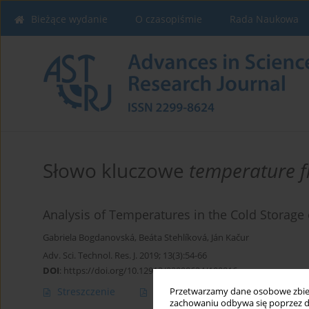
Bieżące wydanie
O czasopiśmie
Rada Naukowa
Słowo kluczowe
temperature f
Analysis of Temperatures in the Cold Storage 
Gabriela Bogdanovská
,
Beáta Stehlíková
,
Ján Kačur
Adv. Sci. Technol. Res. J. 2019; 13(3):54-66
DOI
:
https://doi.org/10.12913/22998624/109816
Streszczenie
Artykuł
(PDF)
Przetwarzamy dane osobowe zbiera
zachowaniu odbywa się poprzez d