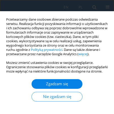
EN
PL
Przetwarzamy dane osobowe zbierane podczas odwiedzania
serwisu. Realizacja funkcji pozyskiwania informacji o użytkownikach
i ich zachowaniu odbywa się poprzez dobrowolnie wprowadzone w
formularzach informacje oraz zapisywanie w urządzeniach
końcowych plików cookies (tzw. ciasteczka). Dane, w tym pliki
cookies, wykorzystywane są w celu realizacji usług, zapewnienia
wygodnego korzystania ze strony oraz w celu monitorowania
ruchu zgodnie z
Polityką prywatności
. Dane są także zbierane i
Słowo kluczowe
spindle vibration
przetwarzane przez narzędzie Google Analytics (
więcej
).
forms
Możesz zmienić ustawienia cookies w swojej przeglądarce.
Ograniczenie stosowania plików cookies w konfiguracji przeglądarki
może wpłynąć na niektóre funkcjonalności dostępne na stronie.
Model Research on the Influence of Bearing
Preload Change on the Frequency and Form if
Zgadzam się
Natural Vibrations of the Spindle System
Nie zgadzam się
Paweł Turek
,
Wacław Skoczyński
Adv. Sci. Technol. Res. J. 2020; 14(4):284-297
DOI
:
https://doi.org/10.12913/22998624/127991