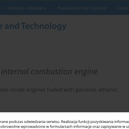
Redakcja i Wydawca
Prawa autorskie i licencja
Opłat
n internal combustion engine
 two-stroke engines fueled with gasoline, ethanol,
ne podczas odwiedzania serwisu. Realizacja funkcji pozyskiwania informacj
obrowolnie wprowadzone w formularzach informacje oraz zapisywanie w u
Statystyki