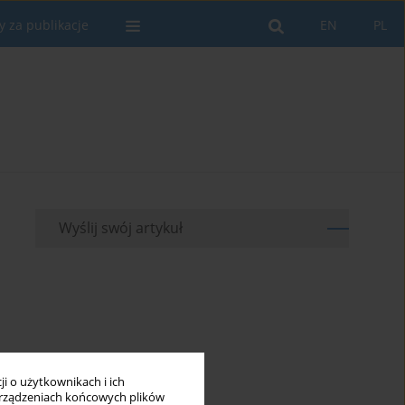
y za publikacje
EN
PL
Wyślij swój artykuł
i o użytkownikach i ich
rządzeniach końcowych plików