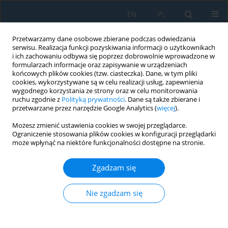
EN
PL
Przetwarzamy dane osobowe zbierane podczas odwiedzania
serwisu. Realizacja funkcji pozyskiwania informacji o użytkownikach
i ich zachowaniu odbywa się poprzez dobrowolnie wprowadzone w
formularzach informacje oraz zapisywanie w urządzeniach
końcowych plików cookies (tzw. ciasteczka). Dane, w tym pliki
cookies, wykorzystywane są w celu realizacji usług, zapewnienia
wygodnego korzystania ze strony oraz w celu monitorowania
ruchu zgodnie z
Polityką prywatności
. Dane są także zbierane i
Słowo kluczowe
sintering
przetwarzane przez narzędzie Google Analytics (
więcej
).
Możesz zmienić ustawienia cookies w swojej przeglądarce.
Ograniczenie stosowania plików cookies w konfiguracji przeglądarki
Improving the permeability characteristic of
może wpłynąć na niektóre funkcjonalności dostępne na stronie.
nickle oxide/yttria stabilized zirconia anode
through thermal decomposition of organic
Zgadzam się
porous support as sustainable material for green
hydrogen ecosystem
Nie zgadzam się
Muhammad Faesal Febriandyono
,
Sulistyo Sulistyo
,
Mohammad
Tauviqirrahman
,
Rayhan Calista
,
Reza Abdu Rahman
Adv. Sci. Technol. Res. J. 2025; 19(4):270-279