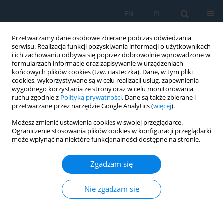
EN
PL
Przetwarzamy dane osobowe zbierane podczas odwiedzania
serwisu. Realizacja funkcji pozyskiwania informacji o użytkownikach
i ich zachowaniu odbywa się poprzez dobrowolnie wprowadzone w
formularzach informacje oraz zapisywanie w urządzeniach
końcowych plików cookies (tzw. ciasteczka). Dane, w tym pliki
cookies, wykorzystywane są w celu realizacji usług, zapewnienia
wygodnego korzystania ze strony oraz w celu monitorowania
ruchu zgodnie z
Polityką prywatności
. Dane są także zbierane i
Słowo kluczowe
silicone rubber
przetwarzane przez narzędzie Google Analytics (
więcej
).
Możesz zmienić ustawienia cookies w swojej przeglądarce.
Thermal, tribological, and mechanical
Ograniczenie stosowania plików cookies w konfiguracji przeglądarki
performance of nano-Al₂O₃ reinforced silicone
może wpłynąć na niektóre funkcjonalności dostępne na stronie.
rubber for high-temperature sealing applications
Zgadzam się
Zahraa Kadhum Rodhan
,
Raed Salman Saeed
,
Bashar Dheyaa Hussein
Al-Kasob
,
Alaa Shaker Obaida
Nie zgadzam się
Adv. Sci. Technol. Res. J. 2026; 20(7):378-389
DOI
:
https://doi.org/10.12913/22998624/220061
Statystyki