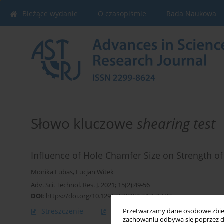
Bieżące wydanie
O czasopiśmie
Rada Naukowa
Słowo kluczowe
shearing test
Influence of Hole Chamfer Size on Strength of 
Monika Lubas
,
Lucjan Witek
Adv. Sci. Technol. Res. J. 2021; 15(2):49-56
DOI
:
https://doi.org/10.12913/22998624/135632
Streszczenie
Artykuł
(PDF)
Przetwarzamy dane osobowe zbiera
zachowaniu odbywa się poprzez d