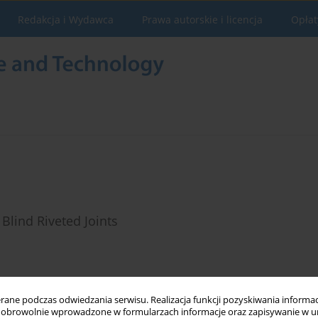
Redakcja i Wydawca
Prawa autorskie i licencja
Opłat
Blind Riveted Joints
Statystyki
ne podczas odwiedzania serwisu. Realizacja funkcji pozyskiwania informacj
obrowolnie wprowadzone w formularzach informacje oraz zapisywanie w u