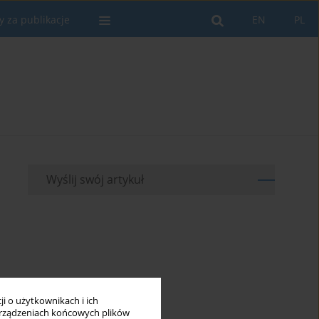
y za publikacje
EN
PL
Wyślij swój artykuł
i o użytkownikach i ich
rządzeniach końcowych plików