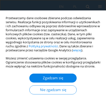
EN
PL
Przetwarzamy dane osobowe zbierane podczas odwiedzania
serwisu. Realizacja funkcji pozyskiwania informacji o użytkownikach
i ich zachowaniu odbywa się poprzez dobrowolnie wprowadzone w
formularzach informacje oraz zapisywanie w urządzeniach
końcowych plików cookies (tzw. ciasteczka). Dane, w tym pliki
cookies, wykorzystywane są w celu realizacji usług, zapewnienia
wygodnego korzystania ze strony oraz w celu monitorowania
ruchu zgodnie z
Polityką prywatności
. Dane są także zbierane i
Słowo kluczowe
quantum
przetwarzane przez narzędzie Google Analytics (
więcej
).
convolutional neural network
Możesz zmienić ustawienia cookies w swojej przeglądarce.
(QCNN)
Ograniczenie stosowania plików cookies w konfiguracji przeglądarki
może wpłynąć na niektóre funkcjonalności dostępne na stronie.
Zgadzam się
Quantum-enhanced deep learning framework for
real-time engagement recognition in e-learning
Nie zgadzam się
environments
B. Vaidehi
,
K. Arunesh
Adv. Sci. Technol. Res. J. 2026; 20(5):473-486