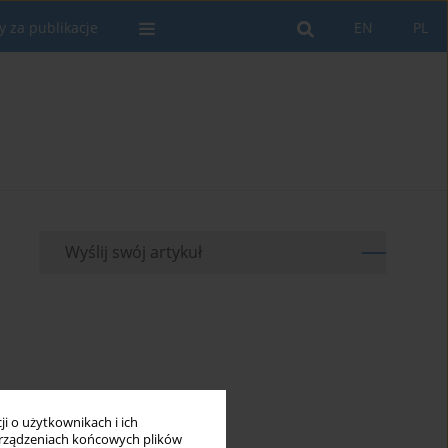
y za publikacje
EN
PL
Wyślij swój artykuł
i o użytkownikach i ich
rządzeniach końcowych plików