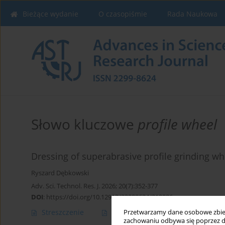
Bieżące wydanie
O czasopiśmie
Rada Naukowa
Słowo kluczowe
profile wheel
Dressing of superabrasive profile grinding wh
Ryszard Dębkowski
Adv. Sci. Technol. Res. J. 2026; 20(7):352-377
DOI
:
https://doi.org/10.12913/22998624/219086
Streszczenie
Artykuł
(PDF)
Przetwarzamy dane osobowe zbiera
zachowaniu odbywa się poprzez d