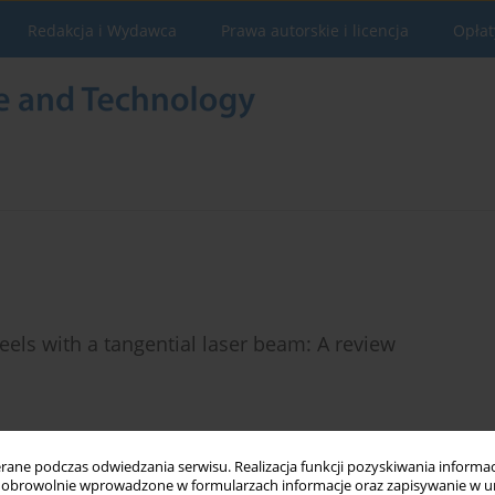
Redakcja i Wydawca
Prawa autorskie i licencja
Opłat
eels with a tangential laser beam: A review
Statystyki
ne podczas odwiedzania serwisu. Realizacja funkcji pozyskiwania informacj
obrowolnie wprowadzone w formularzach informacje oraz zapisywanie w u