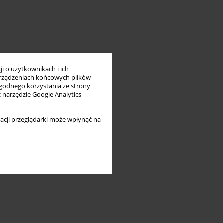
i o użytkownikach i ich
rządzeniach końcowych plików
wygodnego korzystania ze strony
z narzędzie Google Analytics
acji przeglądarki może wpłynąć na