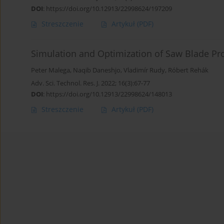
DOI
:
https://doi.org/10.12913/22998624/197209
Streszczenie
Artykuł
(PDF)
Simulation and Optimization of Saw Blade Pro
Peter Malega
,
Naqib Daneshjo
,
Vladimír Rudy
,
Róbert Rehák
Adv. Sci. Technol. Res. J. 2022; 16(3):67-77
DOI
:
https://doi.org/10.12913/22998624/148013
Streszczenie
Artykuł
(PDF)