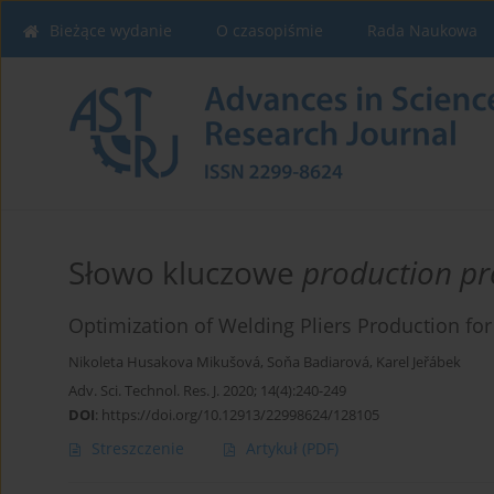
Bieżące wydanie
O czasopiśmie
Rada Naukowa
Słowo kluczowe
production pr
Optimization of Welding Pliers Production for
Nikoleta Husakova Mikušová
,
Soňa Badiarová
,
Karel Jeřábek
Adv. Sci. Technol. Res. J. 2020; 14(4):240-249
DOI
:
https://doi.org/10.12913/22998624/128105
Streszczenie
Artykuł
(PDF)