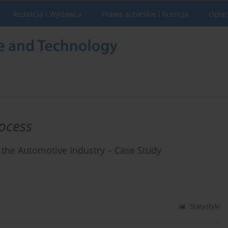
Redakcja i Wydawca
Prawa autorskie i licencja
Opłat
ocess
 the Automotive Industry – Case Study
Statystyki