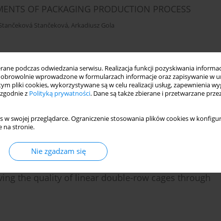
MENTS OF PACKAGING PRODUCTION PROCESS
Stančeková Stančeková
,
Arkadiusz Gola
Statystyki
ne podczas odwiedzania serwisu. Realizacja funkcji pozyskiwania informacj
obrowolnie wprowadzone w formularzach informacje oraz zapisywanie w u
 tym pliki cookies, wykorzystywane są w celu realizacji usług, zapewnienia 
utilization in industrial grinding operations
 zgodnie z
Polityką prywatności
. Dane są także zbierane i przetwarzane prze
s w swojej przeglądarce. Ograniczenie stosowania plików cookies w konfigur
 na stronie.
Statystyki
Nie zgadzam się
ng the quality of linear double-row cages through