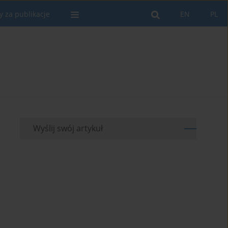
y za publikacje
EN
PL
Wyślij swój artykuł