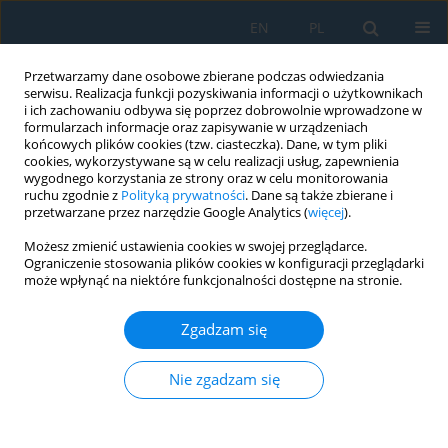
EN
PL
Przetwarzamy dane osobowe zbierane podczas odwiedzania
serwisu. Realizacja funkcji pozyskiwania informacji o użytkownikach
i ich zachowaniu odbywa się poprzez dobrowolnie wprowadzone w
formularzach informacje oraz zapisywanie w urządzeniach
końcowych plików cookies (tzw. ciasteczka). Dane, w tym pliki
cookies, wykorzystywane są w celu realizacji usług, zapewnienia
wygodnego korzystania ze strony oraz w celu monitorowania
ruchu zgodnie z
Polityką prywatności
. Dane są także zbierane i
Słowo kluczowe
pipe
przetwarzane przez narzędzie Google Analytics (
więcej
).
Możesz zmienić ustawienia cookies w swojej przeglądarce.
RESEARCH OF POLYMERIC EXTRUDATE WITH
Ograniczenie stosowania plików cookies w konfiguracji przeglądarki
SEGMENT-WALL CONSTRUCTION
może wpłynąć na niektóre funkcjonalności dostępne na stronie.
Isidoro Martinez Mateo
,
Sebastian Białasz
Zgadzam się
Adv. Sci. Technol. Res. J. 2018; 12(3):216-222
DOI
:
https://doi.org/10.12913/22998624/95015
Nie zgadzam się
Statystyki
Streszczenie
Artykuł
(PDF)