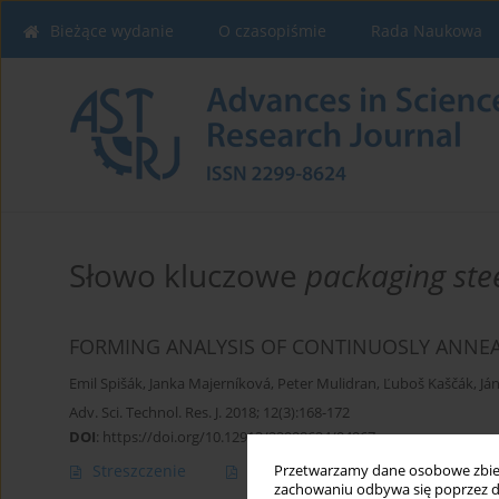
Bieżące wydanie
O czasopiśmie
Rada Naukowa
Słowo kluczowe
packaging ste
FORMING ANALYSIS OF CONTINUOSLY ANNEA
Emil Spišák
,
Janka Majerníková
,
Peter Mulidran
,
Ľuboš Kaščák
,
Ján
Adv. Sci. Technol. Res. J. 2018; 12(3):168-172
DOI
:
https://doi.org/10.12913/22998624/94967
Streszczenie
Artykuł
(PDF)
Przetwarzamy dane osobowe zbiera
zachowaniu odbywa się poprzez d