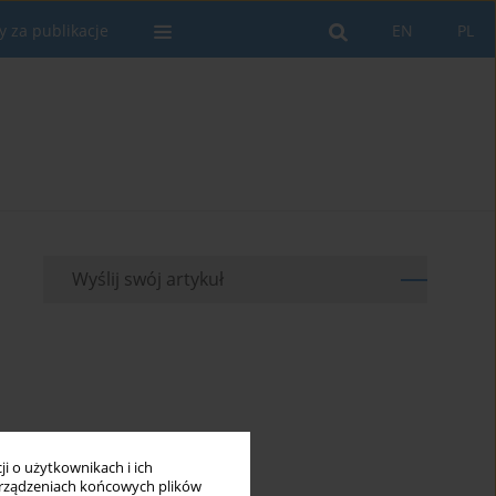
y za publikacje
EN
PL
Wyślij swój artykuł
i o użytkownikach i ich
rządzeniach końcowych plików