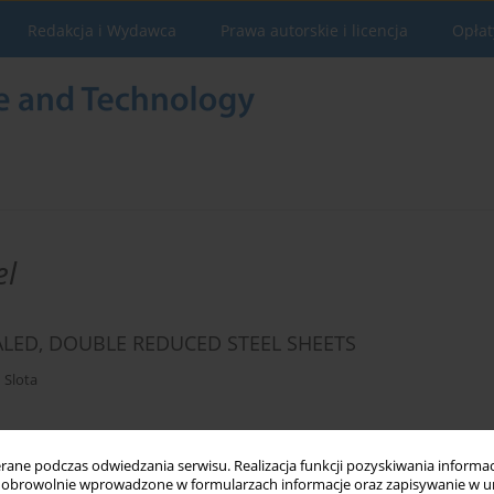
Redakcja i Wydawca
Prawa autorskie i licencja
Opłat
el
LED, DOUBLE REDUCED STEEL SHEETS
 Slota
Statystyki
ne podczas odwiedzania serwisu. Realizacja funkcji pozyskiwania informacj
obrowolnie wprowadzone w formularzach informacje oraz zapisywanie w u