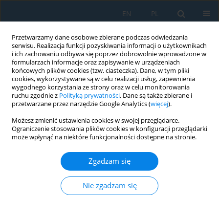
EN
PL
Przetwarzamy dane osobowe zbierane podczas odwiedzania
serwisu. Realizacja funkcji pozyskiwania informacji o użytkownikach
i ich zachowaniu odbywa się poprzez dobrowolnie wprowadzone w
formularzach informacje oraz zapisywanie w urządzeniach
końcowych plików cookies (tzw. ciasteczka). Dane, w tym pliki
cookies, wykorzystywane są w celu realizacji usług, zapewnienia
wygodnego korzystania ze strony oraz w celu monitorowania
ruchu zgodnie z
Polityką prywatności
. Dane są także zbierane i
Słowo kluczowe
non-planar
przetwarzane przez narzędzie Google Analytics (
więcej
).
printing
Możesz zmienić ustawienia cookies w swojej przeglądarce.
Ograniczenie stosowania plików cookies w konfiguracji przeglądarki
może wpłynąć na niektóre funkcjonalności dostępne na stronie.
Determination of Design Limitations of Curved
Profiles Manufactured by Robotics Non-Planar
Zgadzam się
Additive Manufacturing
Nie zgadzam się
Pavol Štefčák
,
Ivan Gajdoš
,
Ján Slota
,
Jozef Varga
,
Zuzana Kimáková
,
Marek Vrabeľ
Adv. Sci. Technol. Res. J. 2024; 18(3):92-98