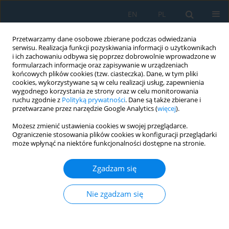
EN
PL
Przetwarzamy dane osobowe zbierane podczas odwiedzania
serwisu. Realizacja funkcji pozyskiwania informacji o użytkownikach
i ich zachowaniu odbywa się poprzez dobrowolnie wprowadzone w
formularzach informacje oraz zapisywanie w urządzeniach
końcowych plików cookies (tzw. ciasteczka). Dane, w tym pliki
cookies, wykorzystywane są w celu realizacji usług, zapewnienia
wygodnego korzystania ze strony oraz w celu monitorowania
ruchu zgodnie z
Polityką prywatności
. Dane są także zbierane i
Słowo kluczowe
non-invasive
przetwarzane przez narzędzie Google Analytics (
więcej
).
glucose monitoring
Możesz zmienić ustawienia cookies w swojej przeglądarce.
Ograniczenie stosowania plików cookies w konfiguracji przeglądarki
może wpłynąć na niektóre funkcjonalności dostępne na stronie.
Development and experimental validation of a
non-invasive near-infrared spectroscopic sensor
Zgadzam się
system for blood glucose monitoring
Nie zgadzam się
Aliya Zilgarayeva
,
Saule Luganskaya
,
Nurzhigit Smaylov
,
Dinara
Nurpeissova
,
Gulzada Mussapirova
,
Bakhytzhan Kulambayev
,
Saltanat
Avelbekova
Adv. Sci. Technol. Res. J. 2026; 20(5):281-292