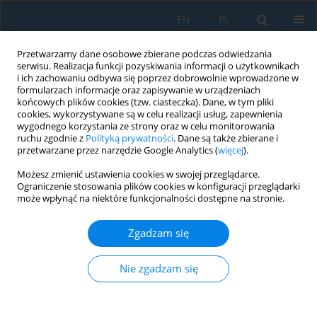
EN
PL
Przetwarzamy dane osobowe zbierane podczas odwiedzania
serwisu. Realizacja funkcji pozyskiwania informacji o użytkownikach
i ich zachowaniu odbywa się poprzez dobrowolnie wprowadzone w
formularzach informacje oraz zapisywanie w urządzeniach
końcowych plików cookies (tzw. ciasteczka). Dane, w tym pliki
cookies, wykorzystywane są w celu realizacji usług, zapewnienia
wygodnego korzystania ze strony oraz w celu monitorowania
ruchu zgodnie z
Polityką prywatności
. Dane są także zbierane i
Słowo kluczowe
moving vehicle
przetwarzane przez narzędzie Google Analytics (
więcej
).
Możesz zmienić ustawienia cookies w swojej przeglądarce.
Ograniczenie stosowania plików cookies w konfiguracji przeglądarki
Finite element analysis of the dynamic response
może wpłynąć na niektóre funkcjonalności dostępne na stronie.
of a functionally graded beam subjected to a
two-degrees-of-freedom vehicle
Zgadzam się
Ba Thang Phung
,
Dang Diem Nguyen
,
Ngoc Tien Dao
,
Van Dat Pham
Adv. Sci. Technol. Res. J. 2026; 20(8):146-162
Nie zgadzam się
DOI
:
https://doi.org/10.12913/22998624/220957
Statystyki