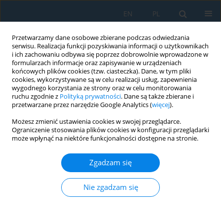
EN
PL
Przetwarzamy dane osobowe zbierane podczas odwiedzania
serwisu. Realizacja funkcji pozyskiwania informacji o użytkownikach
i ich zachowaniu odbywa się poprzez dobrowolnie wprowadzone w
formularzach informacje oraz zapisywanie w urządzeniach
końcowych plików cookies (tzw. ciasteczka). Dane, w tym pliki
cookies, wykorzystywane są w celu realizacji usług, zapewnienia
wygodnego korzystania ze strony oraz w celu monitorowania
ruchu zgodnie z
Polityką prywatności
. Dane są także zbierane i
Słowo kluczowe
modeling
przetwarzane przez narzędzie Google Analytics (
więcej
).
Możesz zmienić ustawienia cookies w swojej przeglądarce.
Proposal of a Method for Measuring Gas Flow in
Ograniczenie stosowania plików cookies w konfiguracji przeglądarki
a Heating Furnace: A Simulation Study
może wpłynąć na niektóre funkcjonalności dostępne na stronie.
Marcel Pástor
,
Milan Durdán
,
Ján Kačur
,
Marek Laciak
,
Patrik Flegner
Zgadzam się
Adv. Sci. Technol. Res. J. 2021; 15(2):1-12
DOI
:
https://doi.org/10.12913/22998624/132952
Nie zgadzam się
Statystyki
Streszczenie
Artykuł
(PDF)