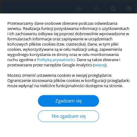
EN
PL
Przetwarzamy dane osobowe zbierane podczas odwiedzania
serwisu. Realizacja funkcji pozyskiwania informacji o użytkownikach
i ich zachowaniu odbywa się poprzez dobrowolnie wprowadzone w
formularzach informacje oraz zapisywanie w urządzeniach
końcowych plików cookies (tzw. ciasteczka). Dane, w tym pliki
cookies, wykorzystywane są w celu realizacji usług, zapewnienia
wygodnego korzystania ze strony oraz w celu monitorowania
ruchu zgodnie z
Polityką prywatności
. Dane są także zbierane i
Słowo kluczowe
mild steel
przetwarzane przez narzędzie Google Analytics (
więcej
).
Możesz zmienić ustawienia cookies w swojej przeglądarce.
Characterizing the formability of mild steel in the
Ograniczenie stosowania plików cookies w konfiguracji przeglądarki
production of square components by deep
może wpłynąć na niektóre funkcjonalności dostępne na stronie.
drawing process
Zgadzam się
Adnan I. Mohammed
Adv. Sci. Technol. Res. J. 2025; 19(4):117-125
Nie zgadzam się
DOI
:
https://doi.org/10.12913/22998624/200440
Statystyki
Streszczenie
Artykuł
(PDF)