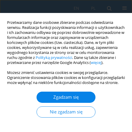
EN
PL
Przetwarzamy dane osobowe zbierane podczas odwiedzania
serwisu. Realizacja funkcji pozyskiwania informacji o użytkownikach
i ich zachowaniu odbywa się poprzez dobrowolnie wprowadzone w
formularzach informacje oraz zapisywanie w urządzeniach
końcowych plików cookies (tzw. ciasteczka). Dane, w tym pliki
cookies, wykorzystywane są w celu realizacji usług, zapewnienia
wygodnego korzystania ze strony oraz w celu monitorowania
ruchu zgodnie z
Polityką prywatności
. Dane są także zbierane i
Słowo kluczowe
loose material
przetwarzane przez narzędzie Google Analytics (
więcej
).
Możesz zmienić ustawienia cookies w swojej przeglądarce.
Service life of perforated sifting plates with holes
Ograniczenie stosowania plików cookies w konfiguracji przeglądarki
of complex geometry under technological load
może wpłynąć na niektóre funkcjonalności dostępne na stronie.
Serhii Kharchenko
,
Sylwester Samborski
,
Paweł Droździel
,
Jakub Paśnik
Zgadzam się
Adv. Sci. Technol. Res. J. 2026; 20(7):17-32
DOI
:
https://doi.org/10.12913/22998624/218033
Nie zgadzam się
Statystyki
Streszczenie
Artykuł
(PDF)