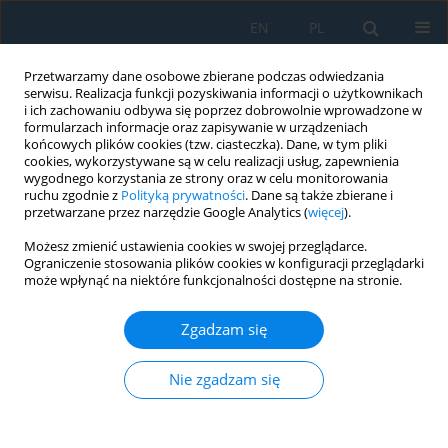
EN
PL
Przetwarzamy dane osobowe zbierane podczas odwiedzania
serwisu. Realizacja funkcji pozyskiwania informacji o użytkownikach
i ich zachowaniu odbywa się poprzez dobrowolnie wprowadzone w
formularzach informacje oraz zapisywanie w urządzeniach
końcowych plików cookies (tzw. ciasteczka). Dane, w tym pliki
cookies, wykorzystywane są w celu realizacji usług, zapewnienia
wygodnego korzystania ze strony oraz w celu monitorowania
ruchu zgodnie z
Polityką prywatności
. Dane są także zbierane i
Słowo kluczowe
laser machining
przetwarzane przez narzędzie Google Analytics (
więcej
).
Możesz zmienić ustawienia cookies w swojej przeglądarce.
Ograniczenie stosowania plików cookies w konfiguracji przeglądarki
Dressing of superabrasive profile grinding
może wpłynąć na niektóre funkcjonalności dostępne na stronie.
wheels with a tangential laser beam: A review
Zgadzam się
Ryszard Dębkowski
Adv. Sci. Technol. Res. J. 2026; 20(7):352-377
DOI
:
https://doi.org/10.12913/22998624/219086
Nie zgadzam się
Statystyki
Streszczenie
Artykuł
(PDF)