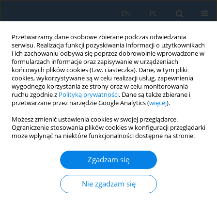
EN
PL
Przetwarzamy dane osobowe zbierane podczas odwiedzania
serwisu. Realizacja funkcji pozyskiwania informacji o użytkownikach
i ich zachowaniu odbywa się poprzez dobrowolnie wprowadzone w
formularzach informacje oraz zapisywanie w urządzeniach
końcowych plików cookies (tzw. ciasteczka). Dane, w tym pliki
cookies, wykorzystywane są w celu realizacji usług, zapewnienia
wygodnego korzystania ze strony oraz w celu monitorowania
ruchu zgodnie z
Polityką prywatności
. Dane są także zbierane i
Słowo kluczowe
implanted
przetwarzane przez narzędzie Google Analytics (
więcej
).
human middle ear
Możesz zmienić ustawienia cookies w swojej przeglądarce.
Ograniczenie stosowania plików cookies w konfiguracji przeglądarki
może wpłynąć na niektóre funkcjonalności dostępne na stronie.
Time delay effect in double excited human
middle ear
Zgadzam się
Robert Filip Zabłotni
,
Weronika Dabrowa
,
Zofia Szmit
,
Rafał Rusinek
Nie zgadzam się
Adv. Sci. Technol. Res. J. 2025; 19(1):88-94
DOI
:
https://doi.org/10.12913/22998624/194603
Statystyki