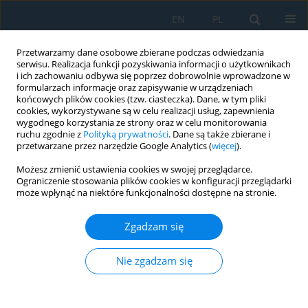
EN
PL
Przetwarzamy dane osobowe zbierane podczas odwiedzania
serwisu. Realizacja funkcji pozyskiwania informacji o użytkownikach
i ich zachowaniu odbywa się poprzez dobrowolnie wprowadzone w
formularzach informacje oraz zapisywanie w urządzeniach
końcowych plików cookies (tzw. ciasteczka). Dane, w tym pliki
cookies, wykorzystywane są w celu realizacji usług, zapewnienia
wygodnego korzystania ze strony oraz w celu monitorowania
ruchu zgodnie z
Polityką prywatności
. Dane są także zbierane i
Słowo kluczowe
hybrid passive
przetwarzane przez narzędzie Google Analytics (
więcej
).
damper
Możesz zmienić ustawienia cookies w swojej przeglądarce.
Ograniczenie stosowania plików cookies w konfiguracji przeglądarki
może wpłynąć na niektóre funkcjonalności dostępne na stronie.
Experimental evaluation of metallic hybrid
damper device using comb teeth damper and
Zgadzam się
friction damper
Nie zgadzam się
R. Arvind
,
M. Helen Santhi
,
G. Malathi
Adv. Sci. Technol. Res. J. 2025; 19(7):223-233
DOI
:
https://doi.org/10.12913/22998624/204081